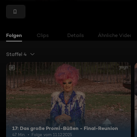
Folgen
Clips
Details
Ähnliche Videos
Staffel 4
12
17: Das große Promi-Büßen - Final-Reunion
47 Min.
Folge vom 11.12.2025