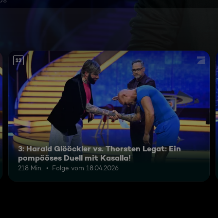
12
3: Harald Glööckler vs. Thorsten Legat: Ein
pompööses Duell mit Kasalla!
218 Min.
Folge vom 18.04.2026