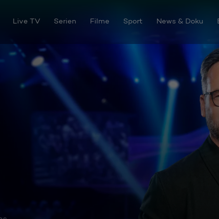
Live TV
Serien
Filme
Sport
News & Doku
os