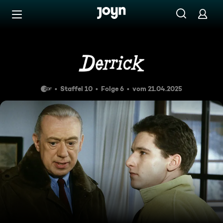
Zum Inhalt springen
Barrierefrei
Der Charme der Bahamas
Staffel 10
Folge 6
vom 21.04.2025