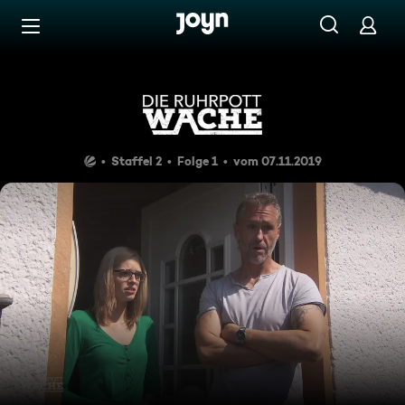
Zum Inhalt springen
Barrierefrei
Baby allein im Hotel
Staffel 2
Folge 1
vom 07.11.2019