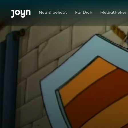
Zum Inhalt springen
Barrierefrei
Neu & beliebt
Für Dich
Mediatheken