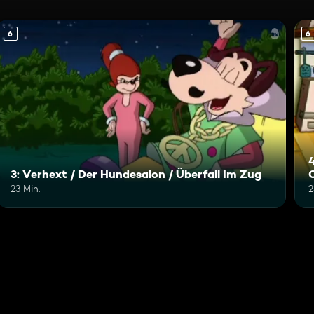
6
6
4
3: Verhext / Der Hundesalon / Überfall im Zug
23 Min.
2