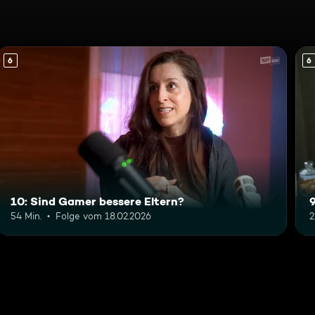
6
6
10: Sind Gamer bessere Eltern?
9
54 Min.
Folge vom 18.02.2026
2