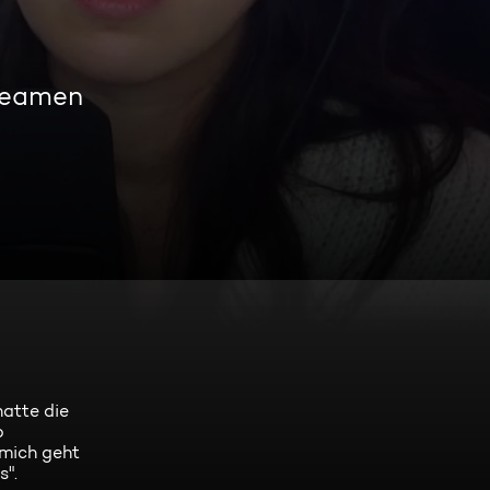
treamen
hatte die
o
 mich geht
s".