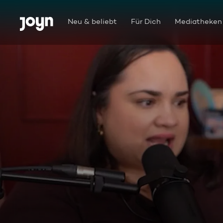
Zum Inhalt springen
Barrierefrei
Neu & beliebt
Für Dich
Mediatheken