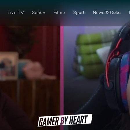
Live TV
Serien
Filme
Sport
News & Doku
Traumjob: Indie-Studio