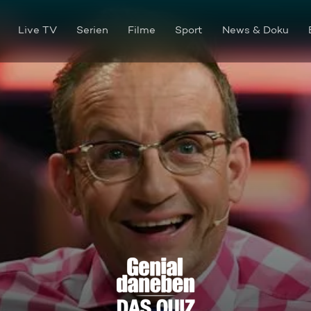
Live TV
Serien
Filme
Sport
News & Doku
Judith Richter & Max Gierma