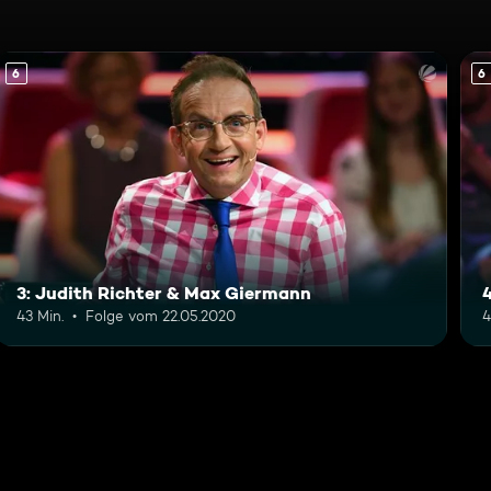
6
6
3: Judith Richter & Max Giermann
43 Min.
Folge vom 22.05.2020
4