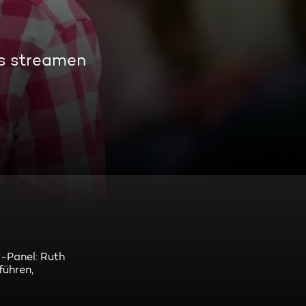
os streamen
-Panel: Ruth
führen,