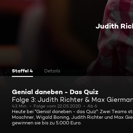
Judith Ri
Staffel 4
Details
Genial daneben - Das Quiz
Folge 3: Judith Richter & Max Gierma
43 Min.
Folge vom 22.05.2020
Ab 6
Heute bei "Genial daneben - das Quiz": Zwei Teams s
Moschner, Wigald Boning, Judith Richter und Max Gierm
gewinnen sie bis zu 5.000 Euro.