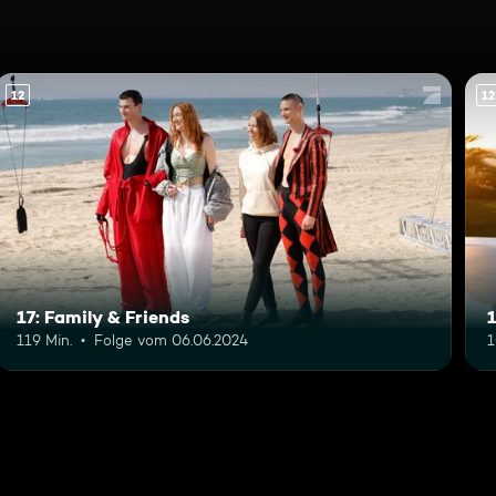
12
12
17: Family & Friends
119 Min.
Folge vom 06.06.2024
1