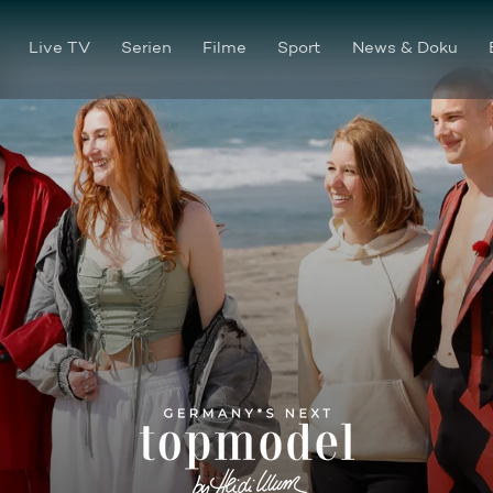
Live TV
Serien
Filme
Sport
News & Doku
Family & Friends