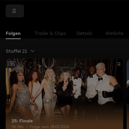
Folgen
Trailer & Clips
Details
Ähnliche V
Staffel 21
12
25: Finale
96 Min.
Folge vom 28.05.2026