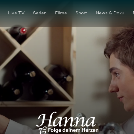
Live TV
Serien
Filme
Sport
News & Doku
Folge 048