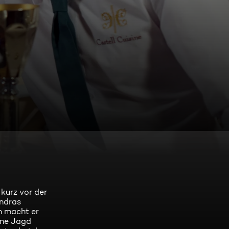
 kurz vor der
andras
nn macht er
ine Jagd