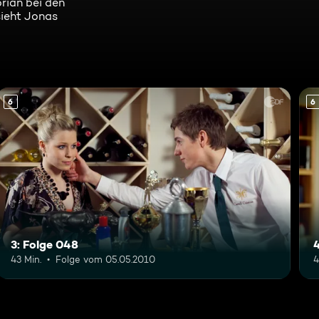
orian bei den
sieht Jonas
6
6
3: Folge 048
43 Min.
Folge vom 05.05.2010
4