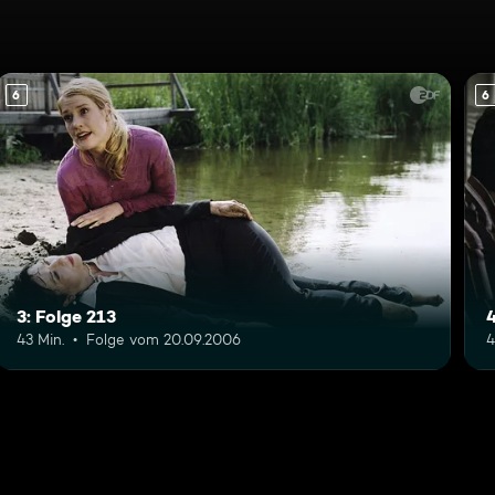
6
6
3: Folge 213
4
43 Min.
Folge vom 20.09.2006
4