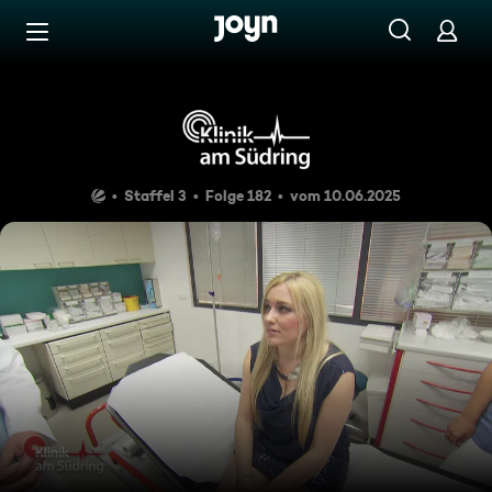
Zum Inhalt springen
Barrierefrei
Wirbel um die Stimme
Staffel 3
Folge 182
vom 10.06.2025