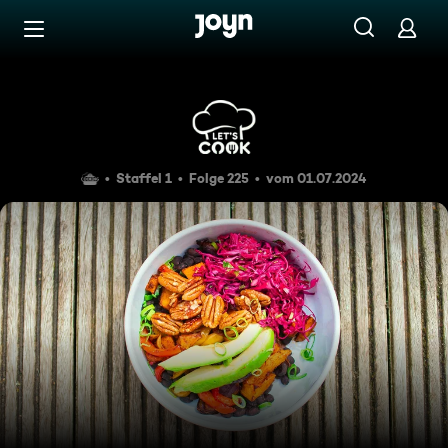
Zum Inhalt springen
Barrierefrei
Einfache Süßkartoffel Bowl 
Staffel 1
Folge 225
vom 01.07.2024