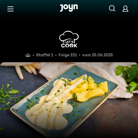
Zum Inhalt springen
Barrierefrei
So geht Spargel mit Sauce Ho
Staffel 1
Folge 231
vom 25.06.2025