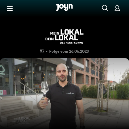
Zum Inhalt springen
Barrierefrei
Pizza Neapolitan im "Nine 0 F
Folge vom 26.06.2023