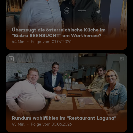
Überzeugt die österreichische Küche im
"Bistro SEENSUCHT" am Wörthersee?
44 Min.
Folge vom 01.07.2026
6
Rundum wohlfühlen im "Restaurant Laguna"
45 Min.
Folge vom 30.06.2026