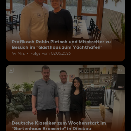
Profikoch Robin Pietsch und Mitstreiter zu
Besuch im "Gasthaus zum Yachthafen"
44 Min.
Folge vom 02.06.2026
6
Deutsche Klassiker zum Wochenstart im
"Gartenhaus Brasserie" in Dieskau