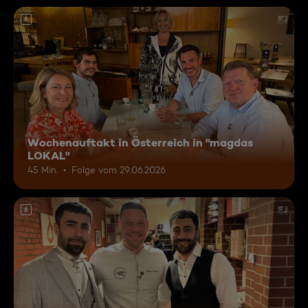
6
Wochenauftakt in Österreich in "magdas
LOKAL"
45 Min.
Folge vom 29.06.2026
6