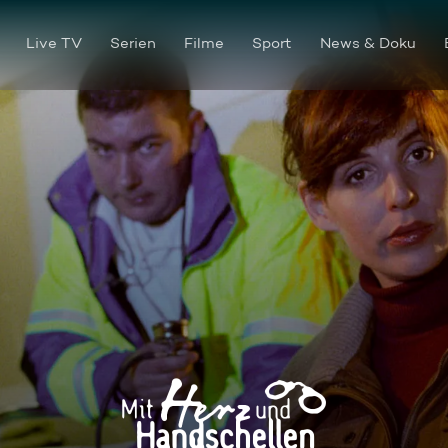
Live TV
Serien
Filme
Sport
News & Doku
Der Kronzeuge