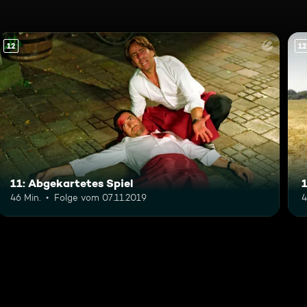
12
12
11: Abgekartetes Spiel
46 Min.
Folge vom 07.11.2019
4