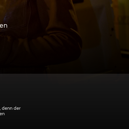
men
 denn der
uen