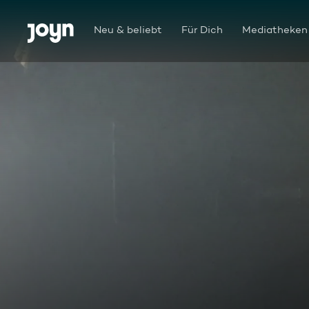
Zum Inhalt springen
Barrierefrei
Neu & beliebt
Für Dich
Mediatheken