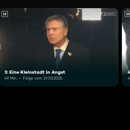
12
12
3: Eine Kleinstadt in Angst
4
49 Min.
Folge vom 19.03.2025
4