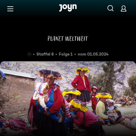
Zum Inhalt springen
Barrierefrei
Churubamba - Frauen am Bal
Staffel 8
Folge 1
vom 01.05.2024