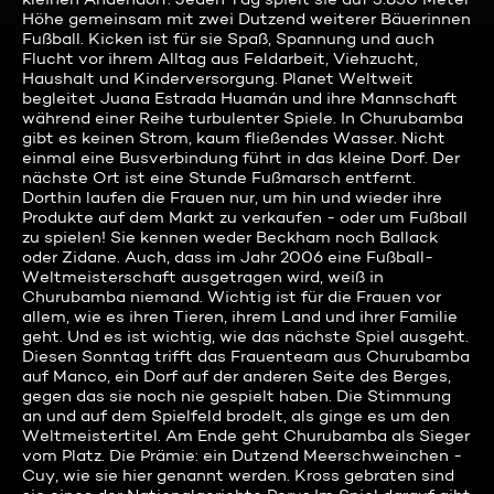
Höhe gemeinsam mit zwei Dutzend weiterer Bäuerinnen
Fußball. Kicken ist für sie Spaß, Spannung und auch
Flucht vor ihrem Alltag aus Feldarbeit, Viehzucht,
Haushalt und Kinderversorgung. Planet Weltweit
begleitet Juana Estrada Huamán und ihre Mannschaft
während einer Reihe turbulenter Spiele. In Churubamba
gibt es keinen Strom, kaum fließendes Wasser. Nicht
einmal eine Busverbindung führt in das kleine Dorf. Der
nächste Ort ist eine Stunde Fußmarsch entfernt.
Dorthin laufen die Frauen nur, um hin und wieder ihre
Produkte auf dem Markt zu verkaufen - oder um Fußball
zu spielen! Sie kennen weder Beckham noch Ballack
oder Zidane. Auch, dass im Jahr 2006 eine Fußball-
Weltmeisterschaft ausgetragen wird, weiß in
Churubamba niemand. Wichtig ist für die Frauen vor
allem, wie es ihren Tieren, ihrem Land und ihrer Familie
geht. Und es ist wichtig, wie das nächste Spiel ausgeht.
Diesen Sonntag trifft das Frauenteam aus Churubamba
auf Manco, ein Dorf auf der anderen Seite des Berges,
gegen das sie noch nie gespielt haben. Die Stimmung
an und auf dem Spielfeld brodelt, als ginge es um den
Weltmeistertitel. Am Ende geht Churubamba als Sieger
vom Platz. Die Prämie: ein Dutzend Meerschweinchen -
Cuy, wie sie hier genannt werden. Kross gebraten sind