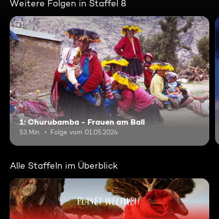
Weitere Folgen in Staffel 8
6
1: Churubamba - Frauen am Ball
53 Min.
Folge vom 01.05.2024
Alle Staffeln im Überblick