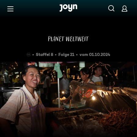
Zum Inhalt springen
Barrierefrei
Bangkoks krabbelnde Delika
Staffel 8
Folge 21
vom 01.10.2024