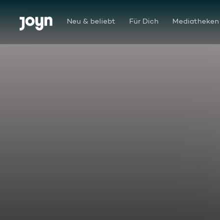
Zum Inhalt springen
Barrierefrei
Neu & beliebt
Für Dich
Mediatheken