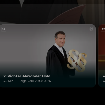
12
12
2: Richter Alexander Hold
45 Min.
Folge vom 20.08.2024
4