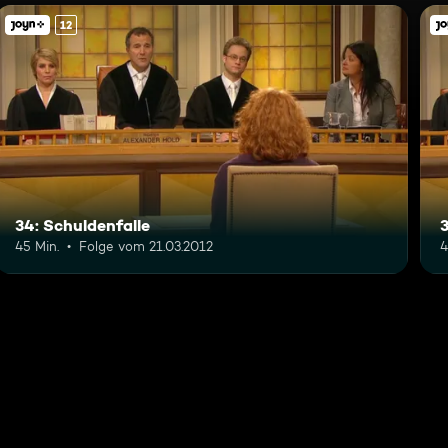
12
34: Schuldenfalle
45 Min.
Folge vom 21.03.2012
4