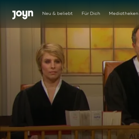
Zum Inhalt springen
Barrierefrei
Neu & beliebt
Für Dich
Mediatheken