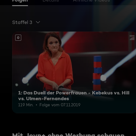
Staffel 3
0
1: Das Duell der Powerfrauen - Kebekus vs. Hill
vs. Ulmen-Fernandes
119 Min.
Folge vom 07.11.2019
Mit Joyn+ ohne Werbung schauen