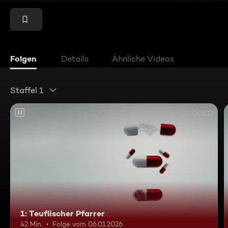
Folgen
Details
Ähnliche Videos
Staffel 1
12
1: Teuflischer Pfarrer
42 Min.
Folge vom 06.01.2026