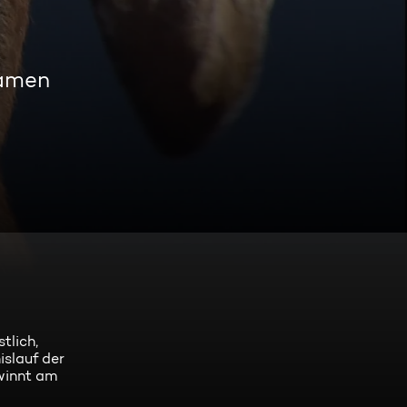
eamen
tlich,
slauf der
ewinnt am