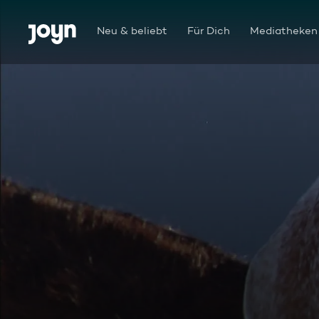
Zum Inhalt springen
Barrierefrei
Neu & beliebt
Für Dich
Mediatheken