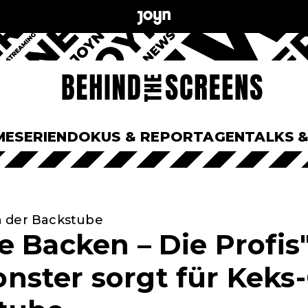
ME
SERIEN
DOKUS & REPORTAGEN
TALKS 
n der Backstube
 Backen – Die Profis"
ster sorgt für Keks-