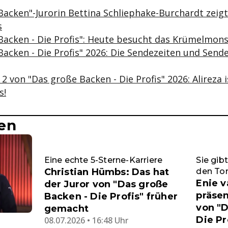
Backen"-Jurorin Bettina Schliephake-Burchardt zeigt
s
Backen - Die Profis": Heute besucht das Krümelmons
Backen - Die Profis" 2026: Die Sendezeiten und Send
e 2 von "Das große Backen - Die Profis" 2026: Alireza
s!
en
Eine echte 5-Sterne-Karriere
Sie gib
Christian Hümbs: Das hat
den Ton
Enie v
der Juror von "Das große
präsen
Backen - Die Profis" früher
von "D
gemacht
Die Pr
08.07.2026 • 16:48 Uhr