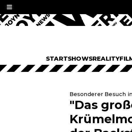
START
SHOWS
REALITY
FIL
Besonderer Besuch i
"Das große
Krümelmon