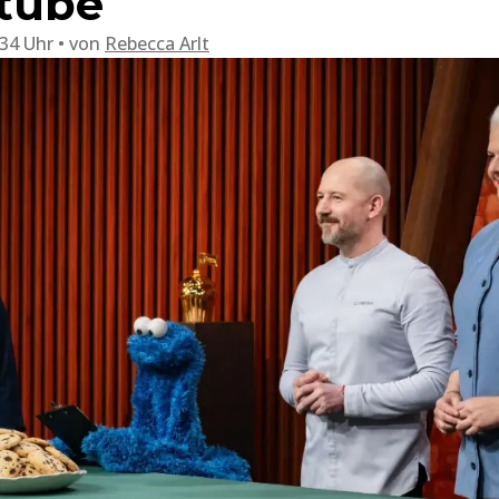
tube
:34 Uhr
von
Rebecca Arlt