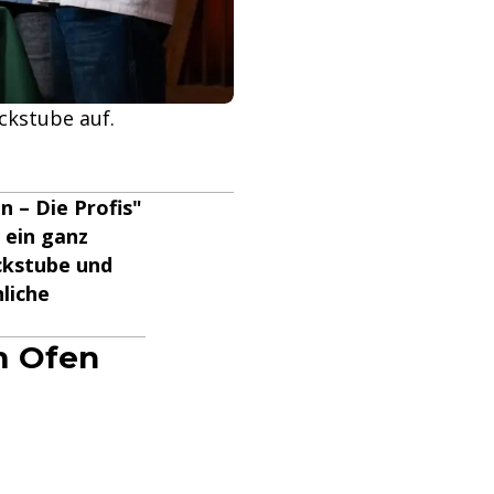
ckstube auf.
n – Die Profis"
 ein ganz
ckstube und
liche
m Ofen