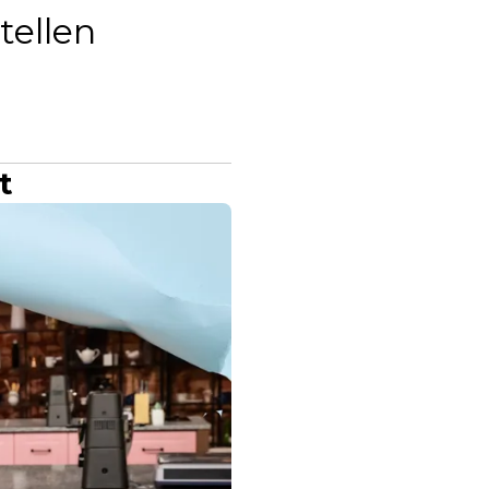
tellen
t