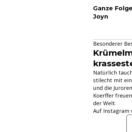
Ganze Folge
Joyn
Besonderer Bes
Krümelmo
krassest
Natürlich tauc
stilecht mit ei
und die Jurore
Koerffer freue
der Welt.
Auf Instagram 