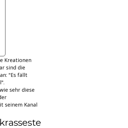
re Kreationen
r sind die
n: "Es fällt
".
wie sehr diese
der
it seinem Kanal
krasseste