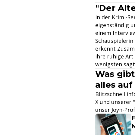
"Der Alt
In der Krimi-Ser
eigenständig un
einem Intervie
Schauspielerin 
erkennt Zusamm
ihre ruhige Art 
wenigsten sagt 
Was gibt
alles auf
Blitzschnell in
X und unserer "
unser Joyn-Prof
F