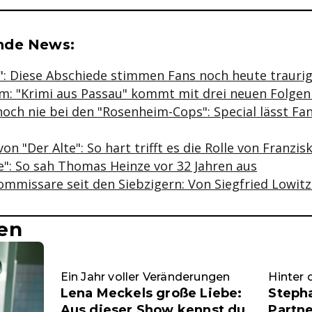
se & Informationen zum Inhalt
nde News:
": Diese Abschiede stimmen Fans noch heute trauri
m: "Krimi aus Passau" kommt mit drei neuen Folgen
noch nie bei den "Rosenheim-Cops": Special lässt F
on "Der Alte": So hart trifft es die Rolle von Franzis
e": So sah Thomas Heinze vor 32 Jahren aus
Kommissare seit den Siebzigern: Von Siegfried Lowit
en
Ein Jahr voller Veränderungen
Hinter 
Lena Meckels große Liebe:
Steph
Aus dieser Show kennst du
Partne