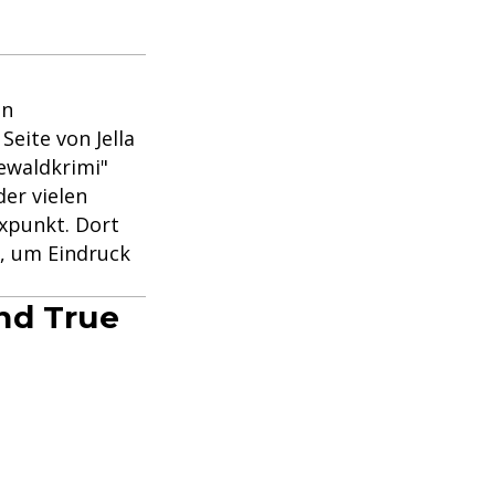
en
Seite von Jella
ewaldkrimi"
er vielen
ixpunkt. Dort
s, um Eindruck
nd True