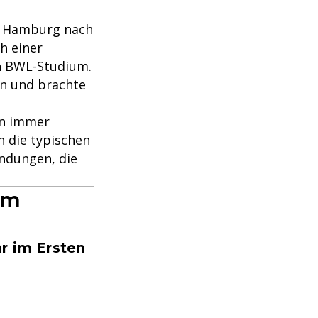
on Hamburg nach
h einer
in BWL-Studium.
on und brachte
on immer
 die typischen
ndungen, die
im
r im Ersten