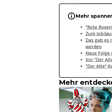
Wichtige Hinwei
Mehr spanne
"Rote Rosen
Zum Jubiläu
Das gab es 
werden
Neue Folge v
Vor "Der Alt
"Der Alte"-
Mehr entdeck