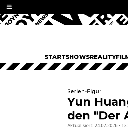
START
SHOWS
REALITY
FIL
Serien-Figur
Yun Huang
den "Der 
Aktualisiert:
24.07.2026 • 12