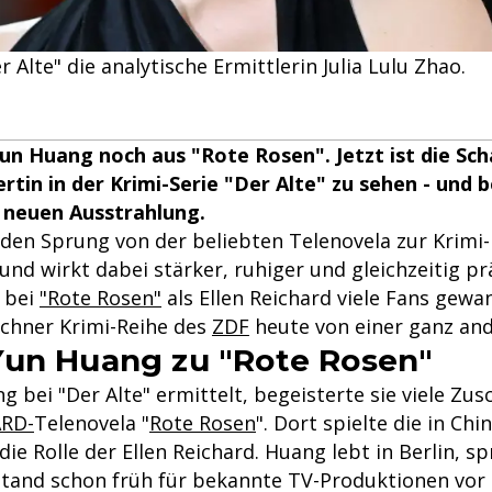
 Alte" die analytische Ermittlerin Julia Lulu Zhao.
un Huang noch aus "Rote Rosen". Jetzt ist die Scha
ertin in der Krimi-Serie "Der Alte" zu sehen - und 
 neuen Ausstrahlung.
den Sprung von der beliebten Telenovela zur Krimi-
 und wirkt dabei stärker, ruhiger und gleichzeitig p
e bei
"Rote Rosen"
als Ellen Reichard viele Fans gewan
nchner Krimi-Reihe des
ZDF
heute von einer ganz and
un Huang zu "Rote Rosen"
 bei "Der Alte" ermittelt, begeisterte sie viele Zu
ARD-
Telenovela "
Rote Rosen
". Dort spielte die in Ch
die Rolle der Ellen Reichard. Huang lebt in Berlin, sp
tand schon früh für bekannte TV-Produktionen vor 