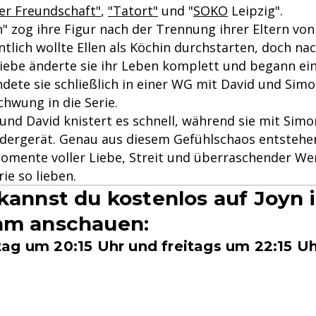
ller Freundschaft"
,
"Tatort"
und "
SOKO
Leipzig".
n" zog ihre Figur nach der Trennung ihrer Eltern v
tlich wollte Ellen als Köchin durchstarten, doch nac
iebe änderte sie ihr Leben komplett und begann e
ndete sie schließlich in einer WG mit David und Sim
chwung in die Serie.
 und David knistert es schnell, während sie mit Sim
dergerät. Genau aus diesem Gefühlschaos entstehen
omente voller Liebe, Streit und überraschender We
rie so lieben.
 kannst du kostenlos auf Joyn 
am anschauen:
ag um 20:15 Uhr und freitags um 22:15 Uh