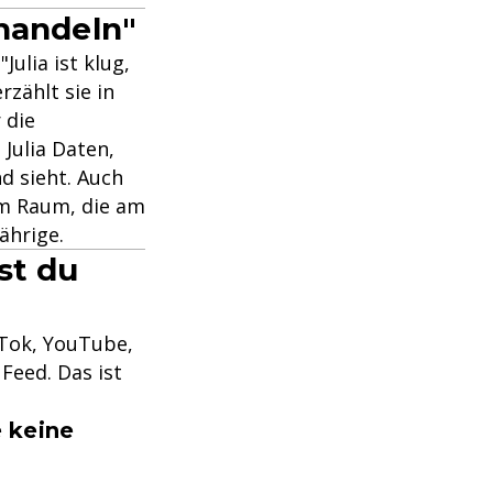
 handeln"
Julia ist klug,
rzählt sie in
 die
Julia Daten,
 sieht. Auch
e im Raum, die am
ährige.
st du
kTok, YouTube,
Feed. Das ist
 keine