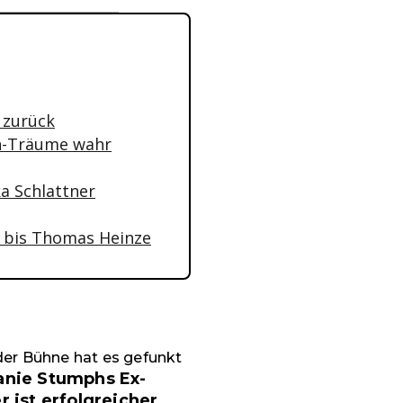
g
 zurück
an-Träume wahr
ka Schlattner
z bis Thomas Heinze
der Bühne hat es gefunkt
anie Stumphs Ex-
r ist erfolgreicher