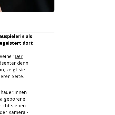
uspielerin als
begeistert dort
Reihe "
Der
räsenter denn
n, zeigt sie
eren Seite.
schauer:innen
ina geborene
richt sieben
der Kamera -