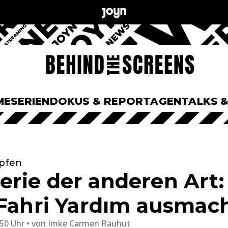
ME
SERIEN
DOKUS & REPORTAGEN
TALKS 
opfen
rie der anderen Art:
 Fahri Yardım ausmac
:50 Uhr
von
Imke Carmen Rauhut