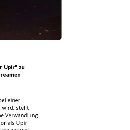
r Upir" zu
streamen
bei einer
wird, stellt
ine Verwandlung
or als Upir