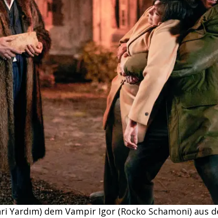
hri Yardım) dem Vampir Igor (Rocko Schamoni) aus 