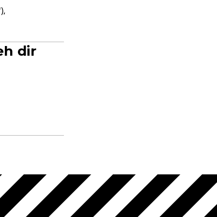
),
h dir