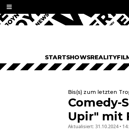
START
SHOWS
REALITY
FIL
Bis(s) zum letzten Tr
Comedy-Se
Upir" mit
Aktualisiert:
31.10.2024 • 14