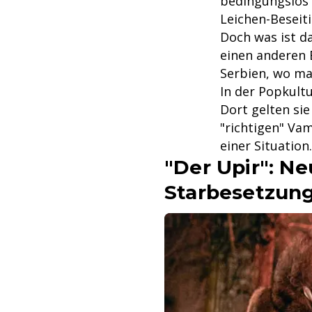
bedingungslos 
Leichen-Beseit
Doch was ist da
einen anderen B
Serbien, wo ma
In der Popkultu
Dort gelten sie
"richtigen" Vam
einer Situation.
"Der Upir": N
Starbesetzun