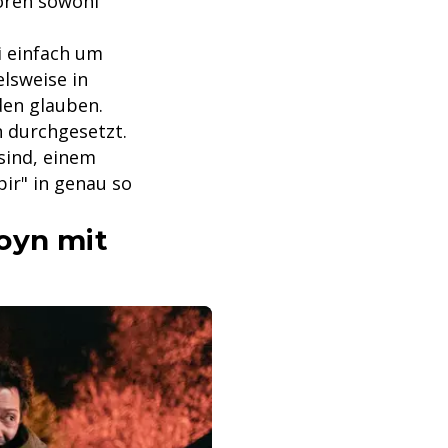
ören sowohl
ei einfach um
elsweise in
den glauben.
n durchgesetzt.
sind, einem
pir" in genau so
oyn mit