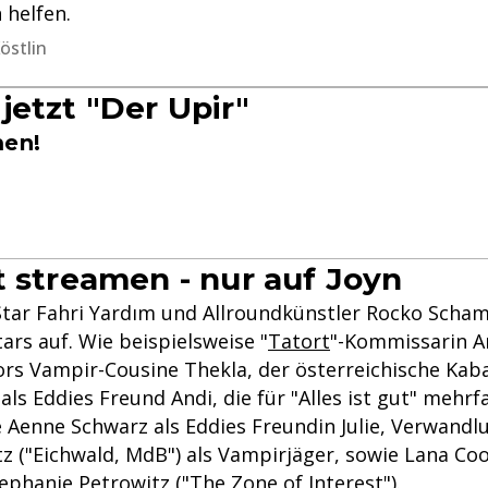
 helfen.
östlin
jetzt "Der Upir"
men!
t streamen - nur auf Joyn
Star Fahri Yardım und Allroundkünstler Rocko Scham
ars auf. Wie beispielsweise "
Tatort
"-Kommissarin A
ors Vampir-Cousine Thekla, der österreichische Kaba
 als Eddies Freund Andi, die für "Alles ist gut" mehrf
 Aenne Schwarz als Eddies Freundin Julie, Verwandl
z ("Eichwald, MdB") als Vampirjäger, sowie Lana Co
ephanie Petrowitz ("The Zone of Interest").