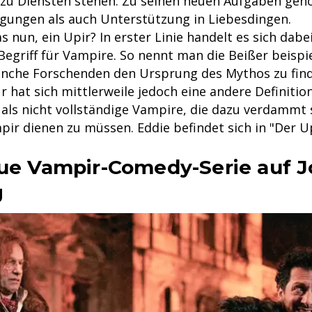
zu Diensten stehen: Zu seinen neuen Aufgaben geh
igungen als auch Unterstützung in Liebesdingen.
s nun, ein Upir? In erster Linie handelt es sich dab
egriff für Vampire. So nennt man die Beißer beispi
nche Forschenden den Ursprung des Mythos zu fin
r hat sich mittlerweile jedoch eine andere Definitio
 als nicht vollständige Vampire, die dazu verdammt 
pir dienen zu müssen. Eddie befindet sich in "Der U
eue Vampir-Comedy-Serie auf J
g