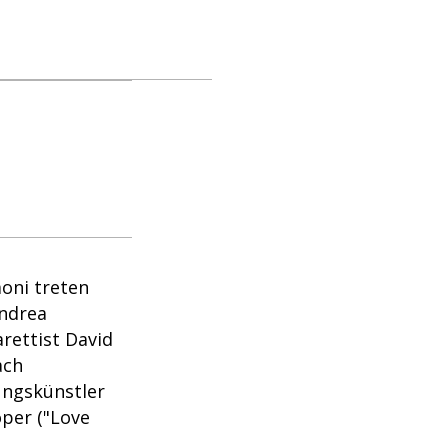
oni treten
ndrea
rettist David
ach
ungskünstler
oper ("Love