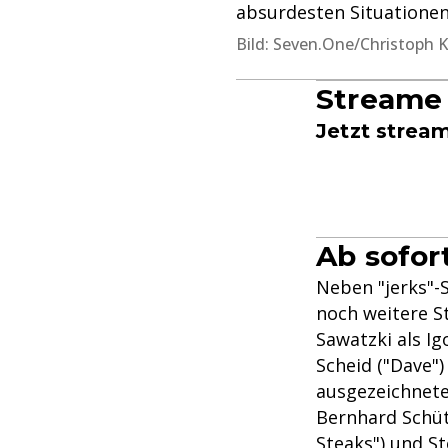
absurdesten Situationen
Bild: Seven.One/Christoph K
Streame 
Jetzt strea
Ab sofor
Neben "jerks"-
noch weitere St
Sawatzki als Ig
Scheid ("Dave")
ausgezeichnete
Bernhard Schüt
Steaks") und St