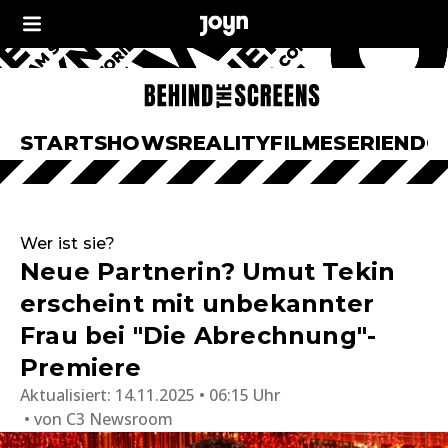
START
SHOWS
REALITY
FILME
SERIEN
DO
Wer ist sie?
Neue Partnerin? Umut Tekin
erscheint mit unbekannter
Frau bei "Die Abrechnung"-
Premiere
Aktualisiert:
14.11.2025 • 06:15 Uhr
von
C3 Newsroom