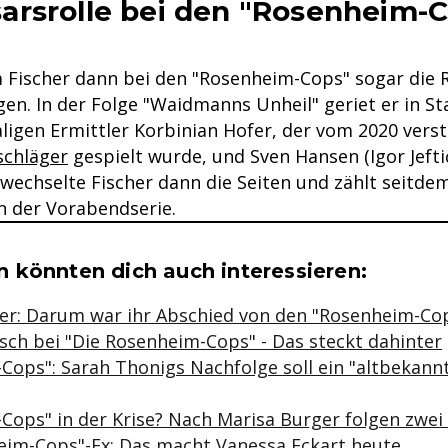
rsrolle bei den "Rosenheim-C
Fischer dann bei den "Rosenheim-Cops" sogar die R
n. In der Folge "Waidmanns Unheil" geriet er in Sta
aligen Ermittler Korbinian Hofer, der vom 2020 ver
schläger
gespielt wurde, und Sven Hansen (Igor Jeftić
 wechselte Fischer dann die Seiten und zählt seitde
 der Vorabendserie.
se & Informationen zum Inhalt
 könnten dich auch interessieren:
er: Darum war ihr Abschied von den "Rosenheim-Cop
sch bei "Die Rosenheim-Cops" - Das steckt dahinter
Cops": Sarah Thonigs Nachfolge soll ein "altbekann
Cops" in der Krise? Nach Marisa Burger folgen zwe
eim-Cops"-Ex: Das macht Vanessa Eckart heute