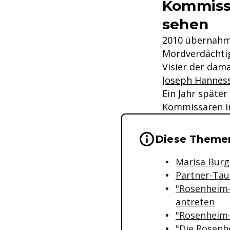
Kommissa
sehen
2010 übernahm 
Mordverdächtige
Visier der dam
Joseph Hannes
Ein Jahr später
Kommissaren in
Wichtige Hinwei
Diese Themen
Marisa Burg
Partner-Tau
"Rosenheim-
antreten
"Rosenheim-
"Die Rosenh