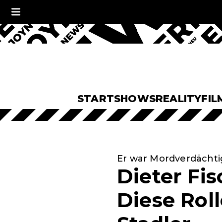
START
SHOWS
REALITY
FIL
Er war Mordverdächti
Dieter Fi
Diese Rol