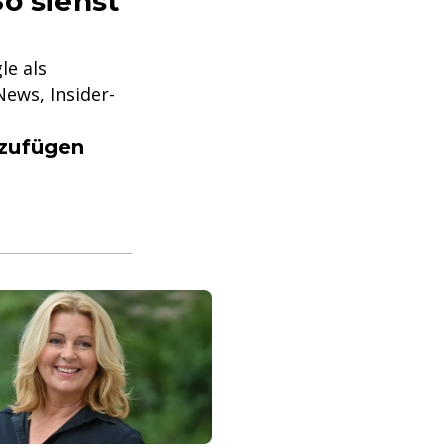
o siehst
le als
ews, Insider-
nzufügen