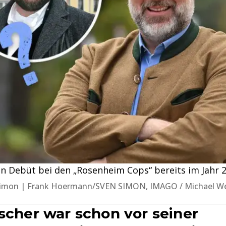
ein Debüt bei den „Rosenheim Cops“ bereits im Jahr 
SvenSimon | Frank Hoermann/SVEN SIMON, IMAGO / Michael 
ischer war schon vor seiner