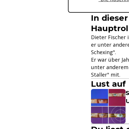
In dieser
Hauptrol
Dieter Fischer 
er unter andere
Schexing".
Er war über Ja
unter anderem
Staller" mit.
Lust auf
S
U