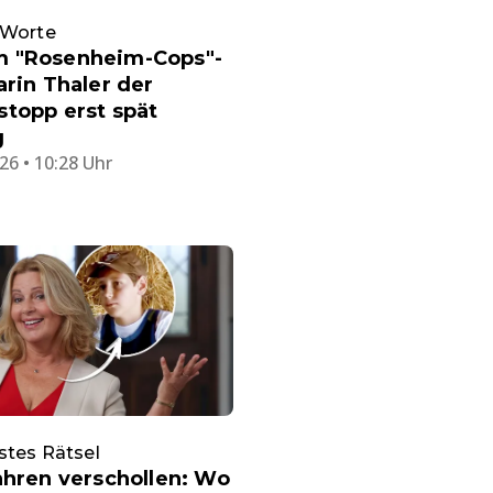
 Worte
 "Rosenheim-Cops"-
arin Thaler der
topp erst spät
g
26 • 10:28 Uhr
stes Rätsel
ahren verschollen: Wo