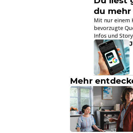
Du liest
du mehr
Mit nur einem K
bevorzugte Que
Infos und Stor
J
Mehr entdeck