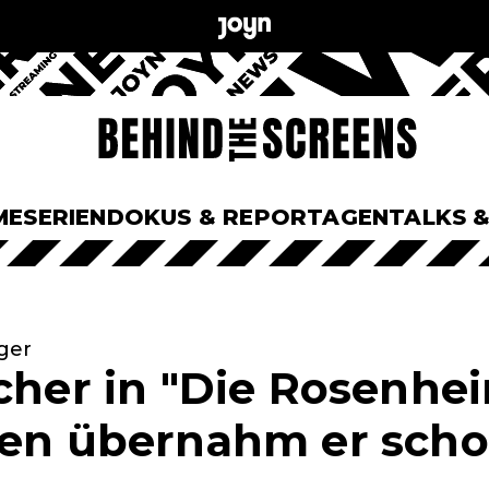
ME
SERIEN
DOKUS & REPORTAGEN
TALKS 
ger
scher in "Die Rosenhe
len übernahm er scho