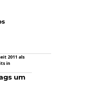
ps
eit 2011 als
ts in
tags um