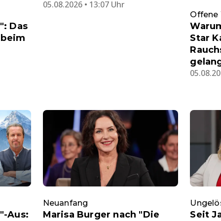
05.08.2026 • 13:07 Uhr
Offene
": Das
Warum
r beim
Star K
Rauchs
gelan
05.08.20
Neuanfang
Ungelö
"-Aus:
Marisa Burger nach "Die
Seit J