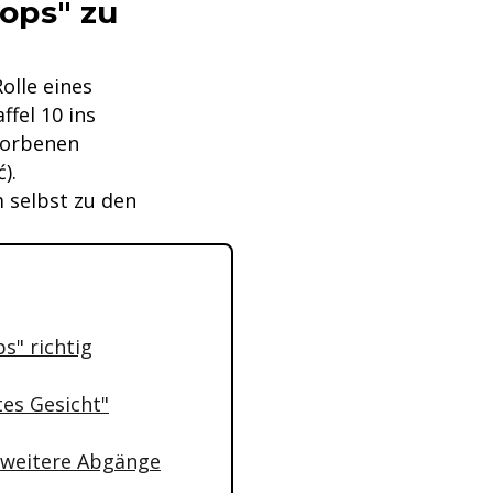
ops" zu
olle eines
ffel 10 ins
storbenen
).
m selbst zu den
s" richtig
tes Gesicht"
i weitere Abgänge