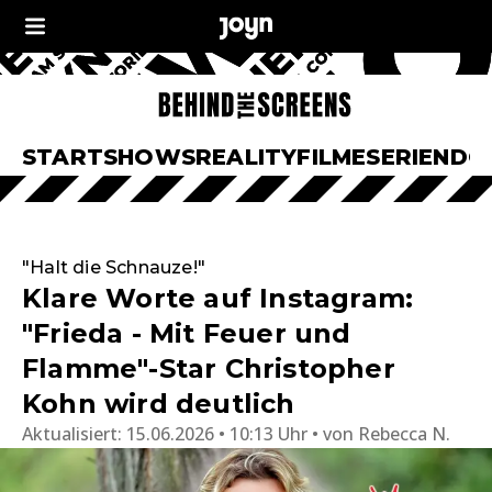
START
SHOWS
REALITY
FILME
SERIEN
DO
"Halt die Schnauze!"
Klare Worte auf Instagram:
"Frieda - Mit Feuer und
Flamme"-Star Christopher
Kohn wird deutlich
Aktualisiert:
15.06.2026 • 10:13 Uhr
von
Rebecca N.