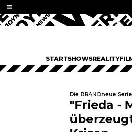
START
SHOWS
REALITY
FIL
Die BRANDneue Serie
"Frieda -
überzeugt