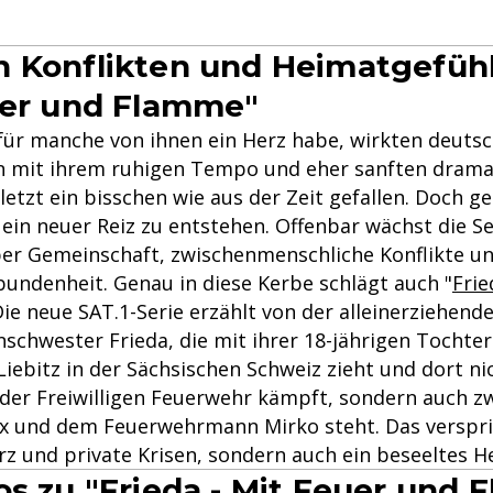
 Konflikten und Heimatgefühl
uer und Flamme"
für manche von ihnen ein Herz habe, wirkten deuts
n mit ihrem ruhigen Tempo und eher sanften drama
etzt ein bisschen wie aus der Zeit gefallen. Doch g
t ein neuer Reiz zu entstehen. Offenbar wächst die 
er Gemeinschaft, zwischenmenschliche Konflikte un
undenheit. Genau in diese Kerbe schlägt auch "
Frie
 Die neue SAT.1-Serie erzählt von der alleinerziehend
nschwester Frieda, die mit ihrer 18-jährigen Tochte
Liebitz in der Sächsischen Schweiz zieht und dort n
 der Freiwilligen Feuerwehr kämpft, sondern auch zw
lix und dem Feuerwehrmann Mirko steht. Das verspri
rz und private Krisen, sondern auch ein beseeltes H
os zu "Frieda - Mit Feuer und