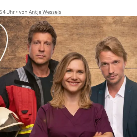
:54 Uhr
von
Antje Wessels