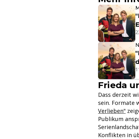
M
"
E
2
N
"
d
1
Frieda u
Dass derzeit wi
sein. Formate 
Verlieben"
zeig
Publikum anspr
Serienlandscha
Konflikten in ü