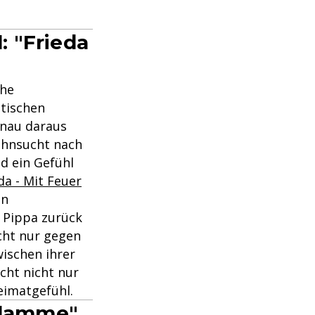
: "Frieda
che
tischen
enau daraus
Sehnsucht nach
d ein Gefühl
da - Mit Feuer
en
r Pippa zurück
icht nur gegen
ischen ihrer
cht nicht nur
eimatgefühl.
 Flamme"