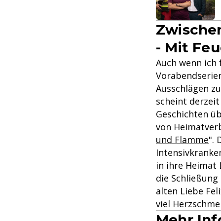
Zwischen
- Mit Fe
Auch wenn ich 
Vorabendserie
Ausschlägen zul
scheint derzei
Geschichten üb
von Heimatverb
und Flamme
".
Intensivkranke
in ihre Heimat 
die Schließung
alten Liebe Fe
viel Herzschme
Mehr Inf