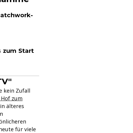
Patchwork-
s zum Start
TV"
 kein Zufall
n Hof zum
in älteres
en
önlicheren
eute für viele