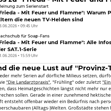
einung zum Serienstart
Frieda - Mit Feuer und Flamme": Warum 
ltern die neuen TV-Helden sind
3.06.2026 • 09:45 Uhr
achschub für Soap-Fans
Frieda - Mit Feuer und Flamme": Alle Info
er SAT.1-Serie
1.06.2026 • 15:59 Uhr
nd die neue Lust auf "Provinz-
eder mehr Serien auf dörfliche Milieus setzen, dürfte
wie
"Die Landarztpraxis"
, "Frühling" oder zuletzt
"Ei
en, dass Heimatgeschichten längst nicht mehr nur e
echen sollen. Gerade in einer zunehmend hektisch
ft entsteht offenbar wieder ein Bedürfnis nach pers
berschaubaren (Alltags-)Welten. Großstädte stehen h