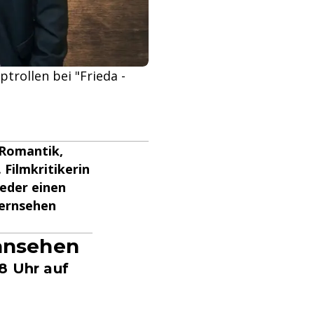
trollen bei "Frieda -
-Romantik,
Filmkritikerin
eder einen
fernsehen
 ansehen
8 Uhr auf