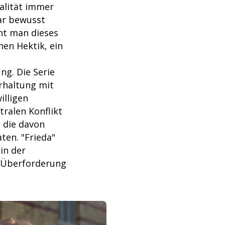
ealität immer
ar bewusst
nnt man dieses
en Hektik, ein
ng. Die Serie
rhaltung mit
illigen
ralen Konflikt
, die davon
ten. "Frieda"
in der
e Überforderung