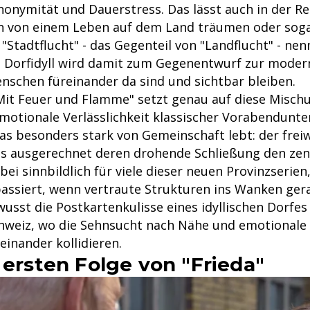
Anonymität und Dauerstress. Das lässt auch in der R
 von einem Leben auf dem Land träumen oder sog
 "Stadtflucht" - das Gegenteil von "Landflucht" - ne
Dorfidyll wird damit zum Gegenentwurf zur modern
nschen füreinander da sind und sichtbar bleiben.
 Mit Feuer und Flamme" setzt genau auf diese Mischu
emotionale Verlässlichkeit klassischer Vorabendunte
as besonders stark von Gemeinschaft lebt: der freiw
s ausgerechnet deren drohende Schließung den zent
abei sinnbildlich für viele dieser neuen Provinzserien
passiert, wenn vertraute Strukturen ins Wanken gera
usst die Postkartenkulisse eines idyllischen Dorfes 
hweiz, wo die Sehnsucht nach Nähe und emotional
inander kollidieren.
 ersten Folge von "Frieda"