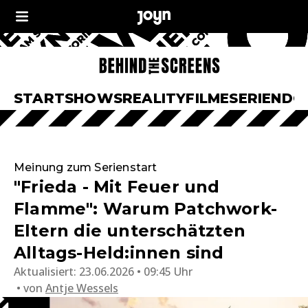
START
SHOWS
REALITY
FILME
SERIEN
DO
Meinung zum Serienstart
"Frieda - Mit Feuer und
Flamme": Warum Patchwork-
Eltern die unterschätzten
Alltags-Held:innen sind
Aktualisiert:
23.06.2026 • 09:45 Uhr
von
Antje Wessels