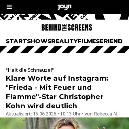
START
SHOWS
REALITY
FILME
SERIEN
DO
"Halt die Schnauze!"
Klare Worte auf Instagram:
"Frieda - Mit Feuer und
Flamme"-Star Christopher
Kohn wird deutlich
Aktualisiert:
15.06.2026 • 10:13 Uhr
von
Rebecca N.