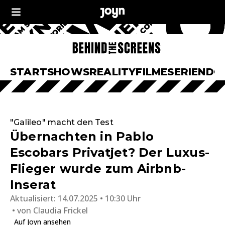
START
SHOWS
REALITY
FILME
SERIEN
DO
"Galileo" macht den Test
Übernachten in Pablo
Escobars Privatjet? Der Luxus-
Flieger wurde zum Airbnb-
Inserat
Aktualisiert:
14.07.2025 • 10:30 Uhr
von
Claudia Frickel
Auf Joyn ansehen