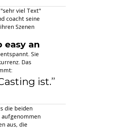
sehr viel Text"
nd coacht seine
 ihren Szenen
b easy an
entspannt. Sie
kurrenz. Das
immt:
Casting ist.
ls die beiden
den aufgenommen
en aus, die