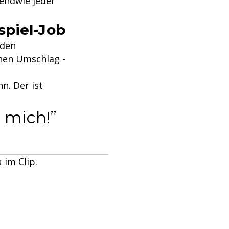
gendwie jeder
spiel-Job
 den
enen Umschlag -
n. Der ist
u mich!
 im Clip.