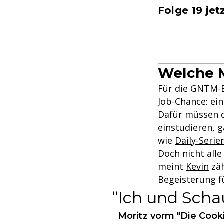
Folge 19 jet
Welche M
Für die GNTM-B
Job-Chance: ei
Dafür müssen d
einstudieren, 
wie
Daily-Serie
Doch nicht alle
meint
Kevin
zäh
Begeisterung f
Ich und Schau
Moritz vorm "Die Coo