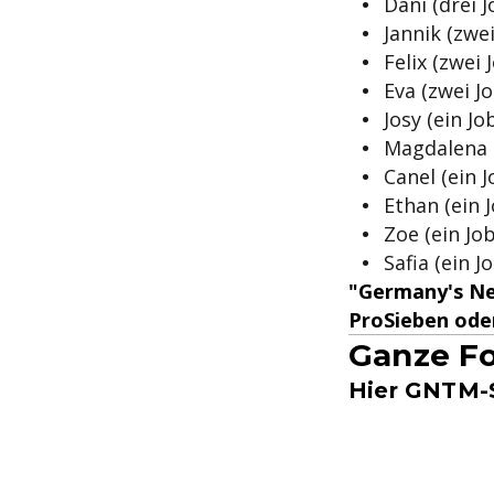
Dani (drei J
Jannik (zwei
Felix (zwei
Eva (zwei Jo
Josy (ein J
Magdalena (
Canel (ein 
Ethan (ein J
Zoe (ein Job
Safia (ein J
"Germany
's N
ProSieben oder
Ganze Fo
Hier GNTM-S