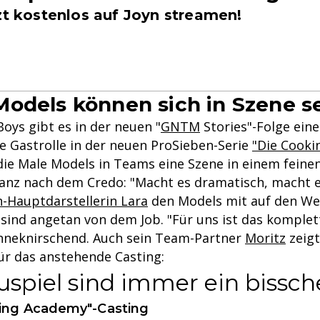
zt kostenlos auf Joyn streamen!
odels können sich in Szene s
oys gibt es in der neuen "
GNTM
Stories"-Folge ein
ne Gastrolle in der neuen ProSieben-Serie
"Die Cooki
ie Male Models in Teams eine Szene in einem feine
ganz nach dem Credo: "Macht es dramatisch, macht e
n-Hauptdarstellerin Lara
den Models mit auf den We
 sind angetan von dem Job. "Für uns ist das komplet
neknirschend. Auch sein Team-Partner
Moritz
zeigt
ür das anstehende Casting:
spiel sind immer ein bissche
king Academy"-Casting