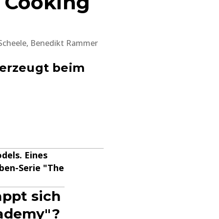
e Cooking
ia Scheele, Benedikt Rammer
berzeugt beim
dels. Eines
eben-Serie "The
appt sich
cademy"?