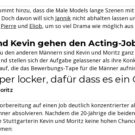
mmt hinzu, dass die Male Models lange Szenen mit "
 Doch davon will sich
Jannik
nicht abhalten lassen u
n
Pierre
und
Eliob
, um so viel Drama wie möglich aus
nd Kevin gehen den Acting-Jo
u den anderen Männern sind Kevin und Moritz ganz 
nd stellen sich der Aufgabe gelassener als ihre Kon
auf, die das Bewerbungs-Tape für die Männer aufn
per locker, dafür dass es ein 
oritz
orbereitung auf einen Job deutlich konzentrierter a
ner absolvieren. Nachdem die 20-Jährige die bei
e Stuttgarterin Kevin und Moritz keine hohen Chanc
mmen: