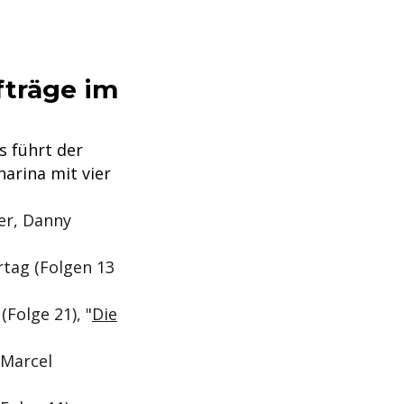
fträge im
s führt der
arina mit vier
ner, Danny
rtag (Folgen 13
(Folge 21), "
Die
 Marcel