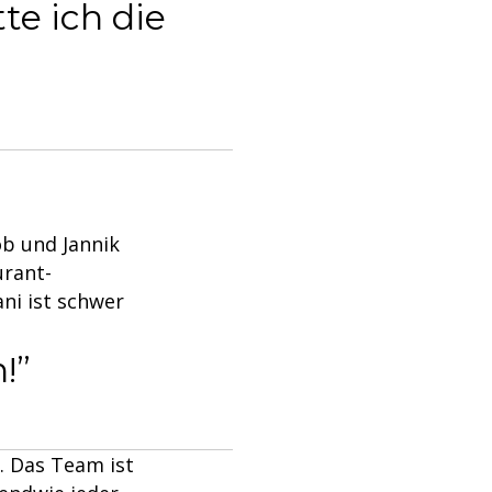
te ich die
ob und Jannik
urant-
ni ist schwer
!
. Das Team ist