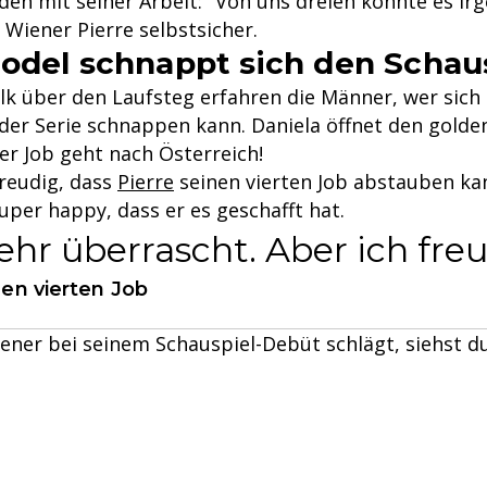
den mit seiner Arbeit: "Von uns dreien könnte es ir
Wiener Pierre selbstsicher.
odel schnappt sich den Schau
k über den Laufsteg erfahren die Männer, wer sich
n der Serie schnappen kann. Daniela öffnet den gold
er Job geht nach Österreich!
freudig, dass
Pierre
seinen vierten Job abstauben kan
uper happy, dass er es geschafft hat.
sehr überrascht. Aber ich fre
nen vierten Job
ener bei seinem Schauspiel-Debüt schlägt, siehst du