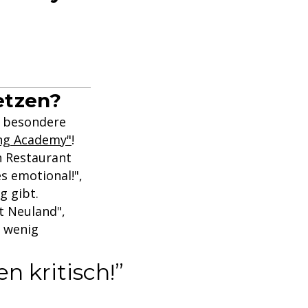
etzen?
e besondere
ng Academy"
!
n Restaurant
s emotional!",
g gibt.
t Neuland",
 wenig
n kritisch!