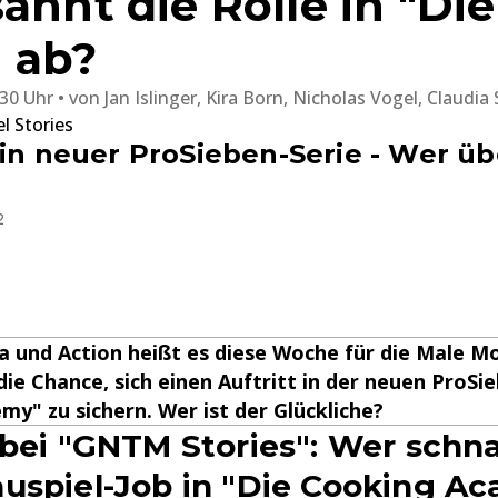
ahnt die Rolle in "Di
 ab?
:30 Uhr
von
Jan Islinger, Kira Born, Nicholas Vogel, Claud
 Stories
 in neuer ProSieben-Serie - Wer ü
2
 und Action heißt es diese Woche für die Male Mo
die Chance, sich einen Auftritt in der neuen ProSi
y" zu sichern. Wer ist der Glückliche?
 bei "GNTM Stories": Wer schn
uspiel-Job in "Die Cooking A