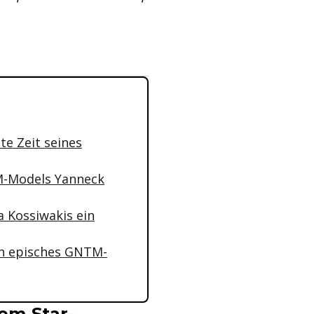
te Zeit seines
TM-Models Yanneck
 Kossiwakis ein
ein episches GNTM-
dem Star-