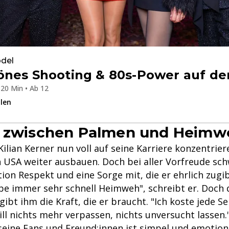
del
önes Shooting & 80s-Power auf d
20 Min • Ab 12
ilen
t zwischen Palmen und Heimw
h Kilian Kerner nun voll auf seine Karriere konzentrie
n USA weiter ausbauen. Doch bei aller Vorfreude sc
ion Respekt und eine Sorge mit, die er ehrlich zugib
be immer sehr schnell Heimweh", schreibt er. Doch d
gibt ihm die Kraft, die er braucht. "Ich koste jede 
will nichts mehr verpassen, nichts unversucht lassen.
 seine Fans und Freund:innen ist simpel und emotion