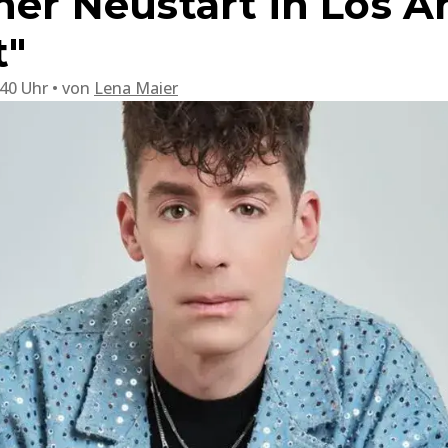
ner Neustart in Los A
t"
:40 Uhr
von
Lena Maier