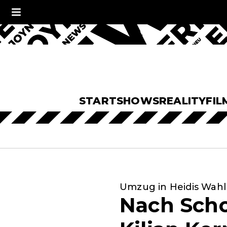
START
SHOWS
REALITY
FIL
Umzug in Heidis Wah
Nach Scho