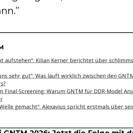
ann.
se & Informationen zum Inhalt
TM
t aufstehen": Kilian Kerner berichtet über schlimms
uns sehr gut": Was läuft wirklich zwischen den GN
us?
im Final-Screening: Warum GNTM für DDR-Model Anja
r
 Welle gemacht": Alexavius spricht erstmals über s
i GNTM 2026: Jetzt die Folge mit 