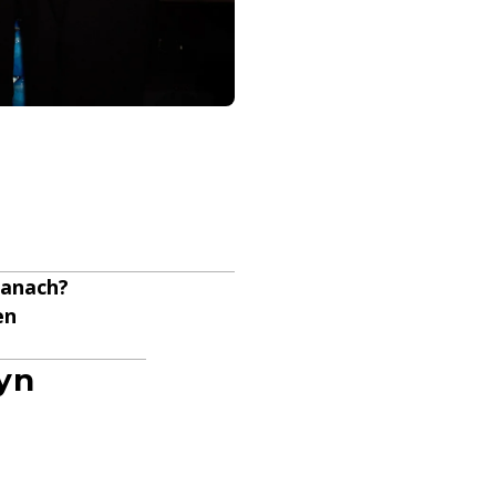
danach?
en
yn