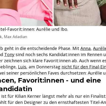
itel-Favorit:innen: Aurélie und Ibo.
ink, Max Adadian
 geht in die entscheidende Phase. Mit
Anna
,
Auréli
nd
Tony
sind noch sechs Kandidat:innen im Rennen u
er zeichnen sich klare Favorit:innen ab. Auch wenn e
Lieblinge,
Luis
, am Donnerstag
nicht für den Final-Ei
ei seiner persönlichen Faves durchsetzen: Aurélie u
cen, Favorit:innen - und eine
andidatin
ist für Kilian Kerner längst mehr als nur ein Finalist
hlt für den Designer zu den ernsthaftesten Titel-A