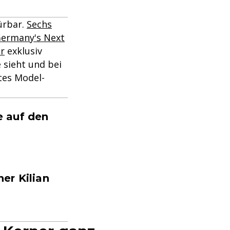
ürbar.
Sechs
ermany's Next
er
exklusiv
 sieht und bei
tes Model-
e auf den
er Kilian