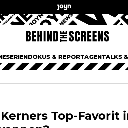
ME
SERIEN
DOKUS & REPORTAGEN
TALKS 
n Kerners Top-Favorit