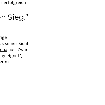
r erfolgreich
n Sieg.
rige
s seiner Sicht
nna
aus. Zwar
 geeignet",
l zum