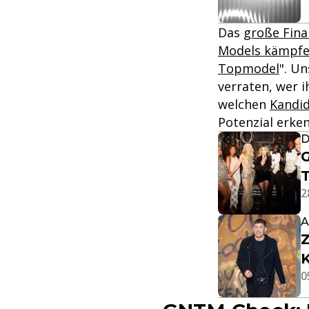
Das
große Fina
Models kämpfe
Topmodel
". U
verraten, wer 
welchen
Kandi
Potenzial erken
D
G
T
2
A
Z
K
0