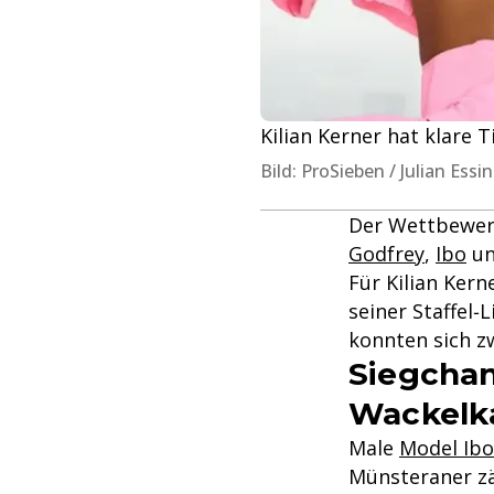
Kilian Kerner hat klare T
Bild: ProSieben / Julian Ess
Der Wettbewerb
Godfrey
,
Ibo
u
Für Kilian Kern
seiner Staffel‑
konnten sich zw
Siegchan
Wackelk
Male
Model Ibo
Münsteraner zä