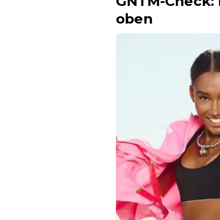
GNTM-Check: D
oben