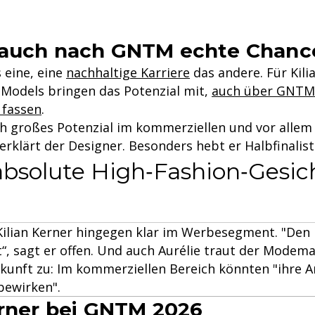
 auch nach GNTM echte Chanc
s eine, eine
nachhaltige Karriere
das andere. Für Kili
r Models bringen das Potenzial mit,
auch über GNTM 
 fassen
.
ich großes Potenzial im kommerziellen und vor allem
erklärt der Designer. Besonders hebt er Halbfinalist
absolute High‑Fashion‑Gesich
Kilian Kerner hingegen klar im Werbesegment. "Den
ht“, sagt er offen. Und auch Aurélie traut der Modem
kunft zu: Im kommerziellen Bereich könnten "ihre A
bewirken".
erner bei GNTM 2026