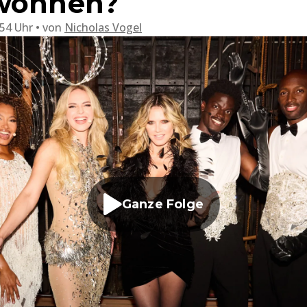
ewonnen?
:54 Uhr
von
Nicholas Vogel
Ganze Folge