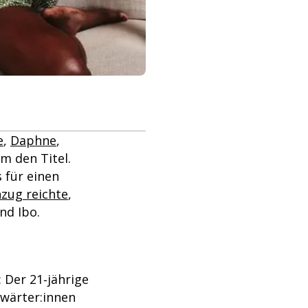
e
,
Daphne
,
m den Titel.
s für einen
nzug reichte
,
nd Ibo.
: Der 21‑jährige
nwärter:innen