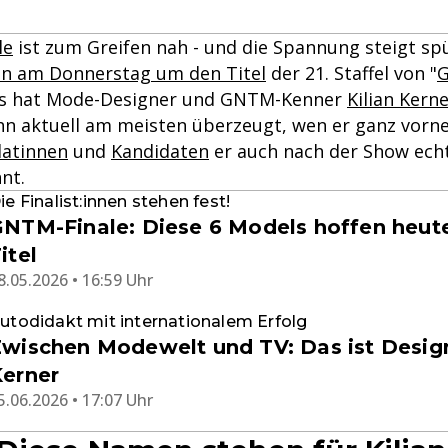
le
ist zum Greifen nah - und die Spannung steigt sp
n am Donnerstag um den Titel
der 21. Staffel von "
G
ns hat Mode-Designer und GNTM-Kenner
Kilian Kern
ihn aktuell am meisten überzeugt, wen er ganz vorne
datinnen
und
Kandidaten
er auch nach der Show ech
nt.
ie Finalist:innen stehen fest!
NTM-Finale: Diese 6 Models hoffen heut
itel
8.05.2026 • 16:59 Uhr
utodidakt mit internationalem Erfolg
wischen Modewelt und TV: Das ist Design
erner
5.06.2026 • 17:07 Uhr