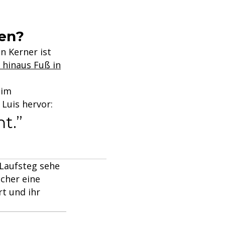
en?
an Kerner ist
hinaus Fuß in
 im
 Luis hervor:
t.
 Laufsteg sehe
acher eine
rt und ihr