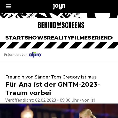
START
SHOWS
REALITY
FILME
SERIEN
DO
Präsentiert von
Freundin von Sänger Tom Gregory ist raus
Für Ana ist der GNTM-2023-
Traum vorbei
Veröffentlicht:
02.02.2023 • 09:00 Uhr
von
isl