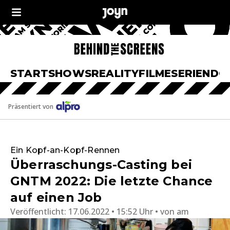
START
SHOWS
REALITY
FILME
SERIEN
DO
Präsentiert von
Ein Kopf-an-Kopf-Rennen
Überraschungs-Casting bei
GNTM 2022: Die letzte Chance
auf einen Job
Veröffentlicht:
17.06.2022 • 15:52 Uhr
von
am