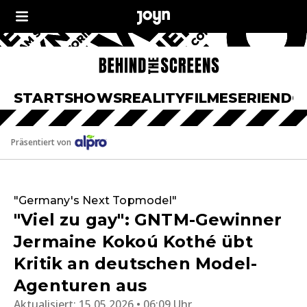
START
SHOWS
REALITY
FILME
SERIEN
DO
Präsentiert von
"Germany's Next Topmodel"
"Viel zu gay": GNTM-Gewinner
Jermaine Kokoú Kothé übt
Kritik an deutschen Model-
Agenturen aus
Aktualisiert:
15.05.2026 • 06:09 Uhr