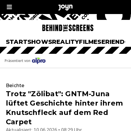
START
SHOWS
REALITY
FILME
SERIEN
DO
Präsentiert von
Beichte
Trotz "Zölibat": GNTM-Juna
lüftet Geschichte hinter ihrem
Knutschfleck auf dem Red
Carpet
Aktualisiert:
10.06.2026 • 08:29 Uhr