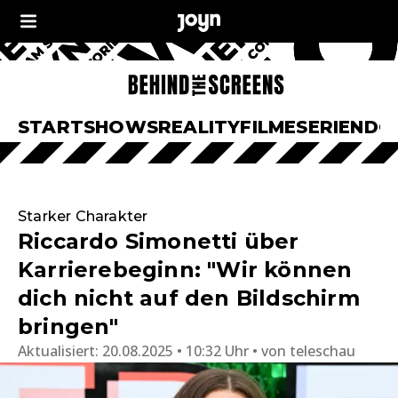
START
SHOWS
REALITY
FILME
SERIEN
DO
Starker Charakter
Riccardo Simonetti über
Karrierebeginn: "Wir können
dich nicht auf den Bildschirm
bringen"
Aktualisiert:
20.08.2025 • 10:32 Uhr
von
teleschau