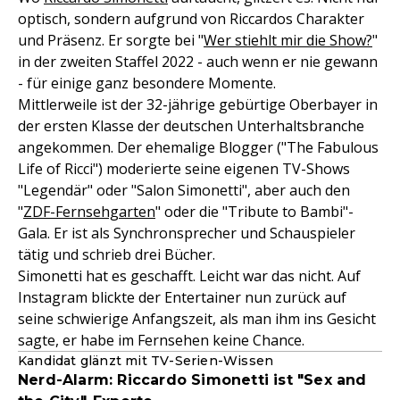
optisch, sondern aufgrund von Riccardos Charakter
und Präsenz. Er sorgte bei "
Wer stiehlt mir die Show?
"
in der zweiten Staffel 2022 - auch wenn er nie gewann
- für einige ganz besondere Momente.
Mittlerweile ist der 32-jährige gebürtige Oberbayer in
der ersten Klasse der deutschen Unterhaltsbranche
angekommen. Der ehemalige Blogger ("The Fabulous
Life of Ricci") moderierte seine eigenen TV-Shows
"Legendär" oder "Salon Simonetti", aber auch den
"
ZDF-
Fernsehgarten
" oder die "Tribute to Bambi"-
Gala. Er ist als Synchronsprecher und Schauspieler
tätig und schrieb drei Bücher.
Simonetti hat es geschafft. Leicht war das nicht. Auf
Instagram blickte der Entertainer nun zurück auf
seine schwierige Anfangszeit, als man ihm ins Gesicht
sagte, er habe im Fernsehen keine Chance.
Kandidat glänzt mit TV-Serien-Wissen
Nerd-Alarm: Riccardo Simonetti ist "Sex and