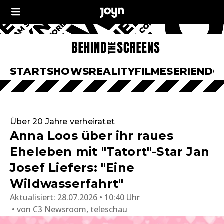
START
SHOWS
REALITY
FILME
SERIEN
DO
Über 20 Jahre verheiratet
Anna Loos über ihr raues
Eheleben mit "Tatort"-Star Jan
Josef Liefers: "Eine
Wildwasserfahrt"
Aktualisiert:
28.07.2026 • 10:40 Uhr
von
C3 Newsroom, teleschau