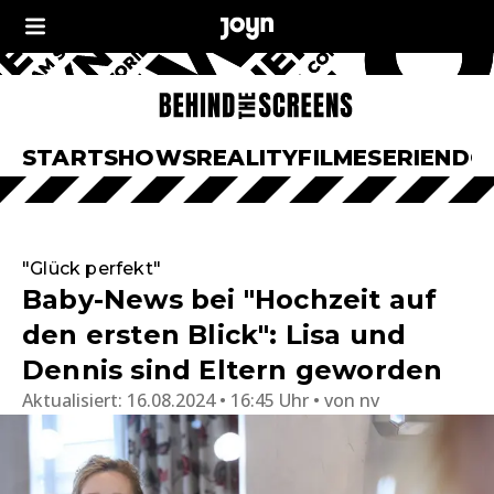
START
SHOWS
REALITY
FILME
SERIEN
DO
"Glück perfekt"
Baby-News bei "Hochzeit auf
den ersten Blick": Lisa und
Dennis sind Eltern geworden
Aktualisiert:
16.08.2024 • 16:45 Uhr
von
nv