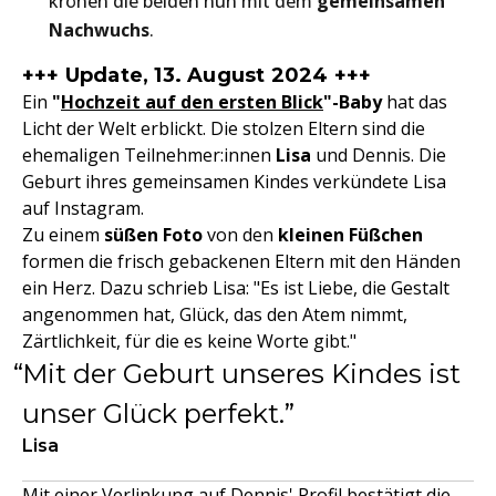
krönen die beiden nun mit dem
gemeinsamen
Nachwuchs
.
+++ Update, 13. August 2024 +++
Ein
"
Hochzeit auf den ersten Blick
"-Baby
hat das
Licht der Welt erblickt. Die stolzen Eltern sind die
ehemaligen Teilnehmer:innen
Lisa
und Dennis. Die
Geburt ihres gemeinsamen Kindes verkündete Lisa
auf Instagram.
Zu einem
süßen Foto
von den
kleinen Füßchen
formen die frisch gebackenen Eltern mit den Händen
ein Herz. Dazu schrieb Lisa: "Es ist Liebe, die Gestalt
angenommen hat, Glück, das den Atem nimmt,
Zärtlichkeit, für die es keine Worte gibt."
Mit der Geburt unseres Kindes ist
unser Glück perfekt.
Lisa
Mit einer Verlinkung auf Dennis' Profil bestätigt die