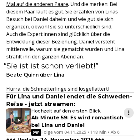
Mal auf die anderen Paare
. Und die merken: Bei
diesem Paar läuft es gut. Sie erzählen von Linas
Besuch bei Daniel daheim und wie gut sie sich
ergänzen, obwohl sie so unterschiedlich sind.
Auch die Expert:innen sind glücklich über die
Entwicklung dieser Beziehung. Daniel versteht
mittlerweile, warum sie gematcht wurden und Lina
strahlt ihn den ganzen Abend an.
Sie ist ist schon verliebt!
Beate Quinn über Lina
Hurra, die Schmetterlinge sind losgeflattert!
Für Lina und Daniel endet die Schweden-
Reise - jetzt streamen:
Hochzeit auf den ersten Blick
Ab Minute 59: Es wird romantisch
bei Lina und Daniel
Folge vom 04.11.2025 • 118 Min • Ab 6
+++ Update, 24. November 2025 +++