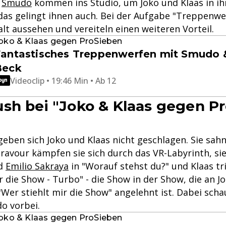
d
Smudo
kommen ins Studio, um Joko und Klaas in ih
das gelingt ihnen auch. Bei der Aufgabe "Treppenwe
alt aussehen und vereiteln einen weiteren Vorteil.
oko & Klaas gegen ProSieben
antastisches Treppenwerfen mit Smudo 
Beck
Videoclip • 19:46 Min • Ab 12
sh bei "Joko & Klaas gegen P
 geben sich Joko und Klaas nicht geschlagen. Sie sa
Bravour kämpfen sie sich durch das VR-Labyrinth, s
d
Emilio Sakraya
in "Worauf stehst du?" und Klaas tr
r die Show - Turbo" - die Show in der Show, die an J
"Wer stiehlt mir die Show" angelehnt ist. Dabei sch
o vorbei.
oko & Klaas gegen ProSieben