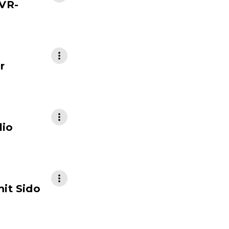
 VR-
r
lio
mit Sido