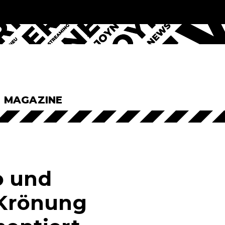
& MAGAZINE
o und
e Krönung