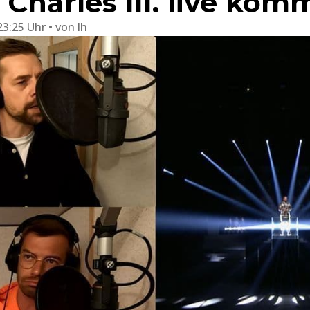
Charles III. live kom
23:25 Uhr
von
lh