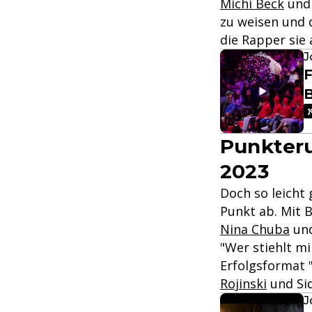
Michi Beck
un
zu weisen und 
die Rapper sie 
J
F
Punkteru
2023
Doch so leicht
Punkt ab. Mit 
Nina Chuba
un
"Wer stiehlt mi
Erfolgsformat 
Rojinski
und Sid
J