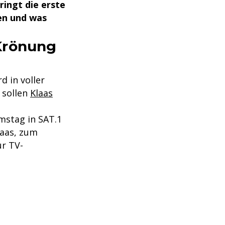
ringt die erste
ten und was
Krönung
d in voller
 sollen
Klaas
mstag in SAT.1
laas, zum
ur TV-