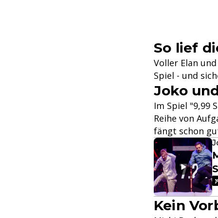
So lief d
Voller Elan un
Spiel - und sich
Joko und
Im Spiel "9,99
Reihe von Aufg
fängt schon gu
J
M
Kein Vo