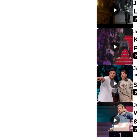
J
L
J
K
P
J
"
J
W
&