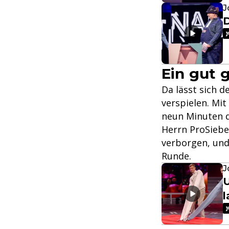
J
D
Ein gut 
Da lässt sich d
verspielen. Mi
neun Minuten 
Herrn ProSiebe
verborgen, und 
Runde.
J
U