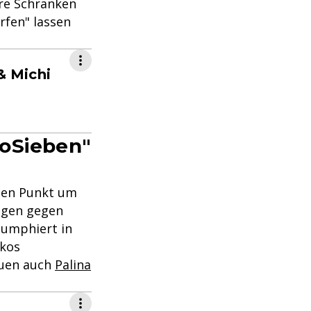
re Schranken
rfen" lassen
& Michi
roSieben"
hnen Punkt um
iegen gegen
iumphiert in
okos
auen auch
Palina