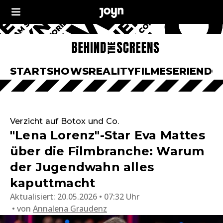
START
SHOWS
REALITY
FILME
SERIEN
DO
Verzicht auf Botox und Co.
"Lena Lorenz"-Star Eva Mattes
über die Filmbranche: Warum
der Jugendwahn alles
kaputtmacht
Aktualisiert:
20.05.2026 • 07:32 Uhr
von
Annalena Graudenz