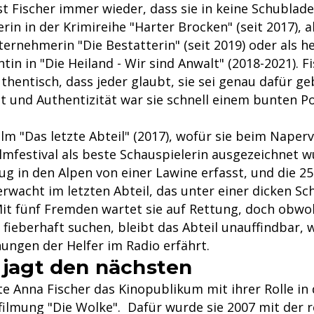
t Fischer immer wieder, dass sie in keine Schublade
rin in der Krimireihe "Harter Brocken" (seit 2017), a
ernehmerin "Die Bestatterin" (seit 2019) oder als h
tin in "Die Heiland - Wir sind Anwalt" (2018-2021). Fi
uthentisch, dass jeder glaubt, sie sei genau dafür g
it und Authentizität war sie schnell einem bunten P
.
lm "Das letzte Abteil" (2017), wofür sie beim Napervi
lmfestival als beste Schauspielerin ausgezeichnet w
ug in den Alpen von einer Lawine erfasst, und die 25
erwacht im letzten Abteil, das unter einer dicken S
Mit fünf Fremden wartet sie auf Rettung, doch obwoh
 fieberhaft suchen, bleibt das Abteil unauffindbar,
ngen der Helfer im Radio erfährt.
s jagt den nächsten
e Anna Fischer das Kinopublikum mit ihrer Rolle in 
ilmung "Die Wolke". Dafür wurde sie 2007 mit der