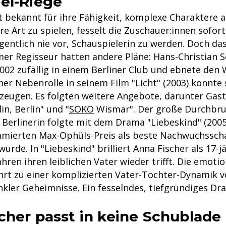
el-Riege
st bekannt für ihre Fähigkeit, komplexe Charaktere 
hre Art zu spielen, fesselt die Zuschauer:innen sofor
gentlich nie vor, Schauspielerin zu werden. Doch da
er Regisseur hatten andere Pläne: Hans-Christian 
002 zufällig in einem Berliner Club und ebnete den 
iner Nebenrolle in seinem
Film
"Licht" (2003) konnte
zeugen. Es folgten weitere Angebote, darunter Gasta
in, Berlin" und "
SOKO
Wismar". Der große Durchbru
Berlinerin folgte mit dem Drama "Liebeskind" (2005)
mierten Max-Ophüls-Preis als beste Nachwuchsscha
urde. In "Liebeskind" brilliert Anna Fischer als 17-j
ahren ihren leiblichen Vater wieder trifft. Die emoti
rt zu einer komplizierten Vater-Tochter-Dynamik vo
nkler Geheimnisse. Ein fesselndes, tiefgründiges Dr
cher passt in keine Schublade