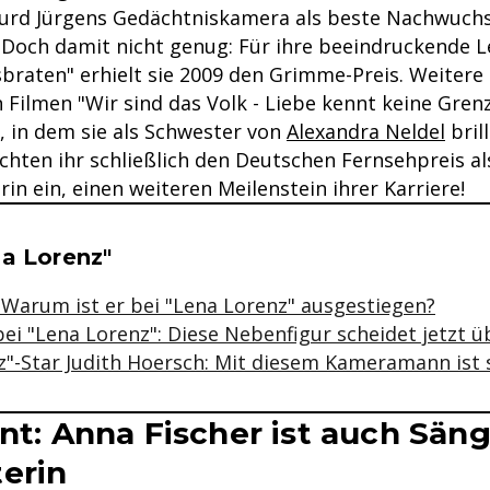
 Curd Jürgens Gedächtniskamera als beste Nachwuch
 Doch damit nicht genug: Für ihre beeindruckende L
braten" erhielt sie 2009 den Grimme-Preis. Weitere 
 Filmen "Wir sind das Volk - Liebe kennt keine Gren
), in dem sie als Schwester von
Alexandra Neldel
brill
chten ihr schließlich den Deutschen Fernsehpreis al
in ein, einen weiteren Meilenstein ihrer Karriere!
se & Informationen zum Inhalt
na Lorenz"
: Warum ist er bei "Lena Lorenz" ausgestiegen?
ei "Lena Lorenz": Diese Nebenfigur scheidet jetzt 
"-Star Judith Hoersch: Mit diesem Kameramann ist sie
ent: Anna Fischer ist auch Sän
erin