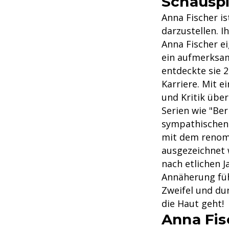
Schauspi
Anna Fischer i
darzustellen. I
Anna Fischer ei
ein aufmerksam
entdeckte sie 2
Karriere. Mit e
und Kritik über
Serien wie "Berl
sympathischen 
mit dem renom
ausgezeichnet w
nach etlichen J
Annäherung füh
Zweifel und du
die Haut geht!
Anna Fis