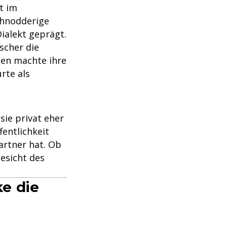
t im
chnodderige
ialekt geprägt.
scher die
sen machte ihre
rte als
sie privat eher
fentlichkeit
Partner hat. Ob
Gesicht des
e die