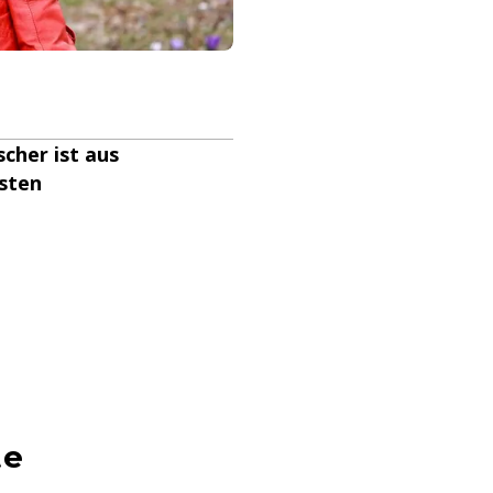
scher ist aus
dsten
te