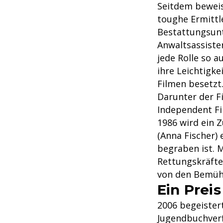
Seitdem beweis
toughe Ermittle
Bestattungsunt
Anwaltsassisten
jede Rolle so a
ihre Leichtigke
Filmen besetzt
Darunter der Fi
Independent Fi
1986 wird ein Z
(Anna Fischer) 
begraben ist. 
Rettungskräfte
von den Bemühu
Ein Prei
2006 begeistert
Jugendbuchverf