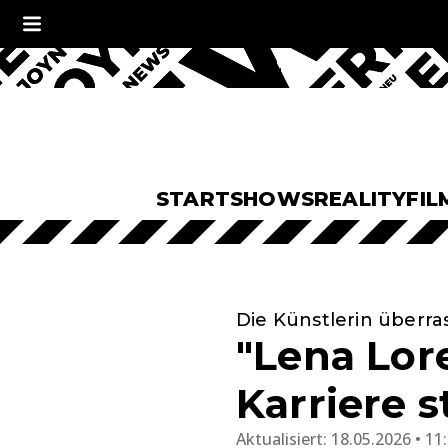
START
SHOWS
REALITY
FIL
Die Künstlerin überras
"Lena Lor
Karriere s
Aktualisiert:
18.05.2026 • 11