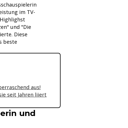
sschauspielerin
eistung im TV-
Highlighst
zen" und "Die
ierte. Diese
s beste
überraschend aus!
 seit Jahren liiert
gerin und