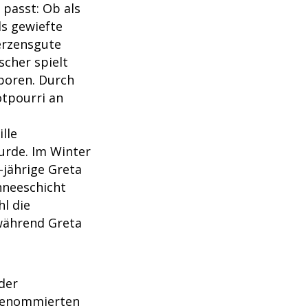
 passt: Ob als
ls gewiefte
erzensgute
scher spielt
eboren. Durch
otpourri an
lle
urde. Im Winter
-jährige Greta
chneeschicht
l die
 während Greta
der
 renommierten