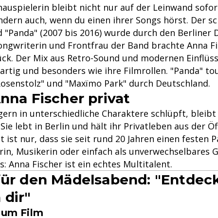
hauspielerin bleibt nicht nur auf der Leinwand sofor
ndern auch, wenn du einen ihrer Songs hörst. Der s
 "Panda" (2007 bis 2016) wurde durch den Berliner D
Songwriterin und Frontfrau der Band brachte Anna Fi
ck. Der Mix aus Retro-Sound und modernen Einflüs
artig und besonders wie ihre Filmrollen. "Panda" tou
osenstolz" und "Maxïmo Park" durch Deutschland.
Anna Fischer privat
ern in unterschiedliche Charaktere schlüpft, bleibt 
Sie lebt in Berlin und hält ihr Privatleben aus der Öf
 ist nur, dass sie seit rund 20 Jahren einen festen 
rin, Musikerin oder einfach als unverwechselbares 
: Anna Fischer ist ein echtes Multitalent.
für den Mädelsabend: "Entdeck
 dir"
 zum Film