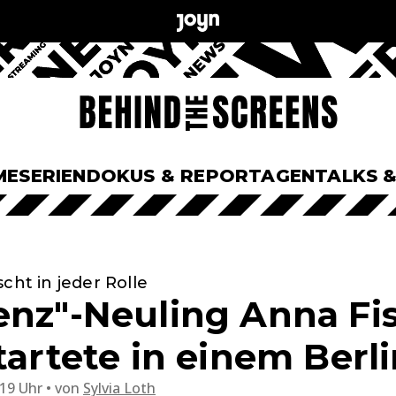
ME
SERIEN
DOKUS & REPORTAGEN
TALKS 
cht in jeder Rolle
enz"-Neuling Anna Fis
tartete in einem Berl
:19 Uhr
von
Sylvia Loth