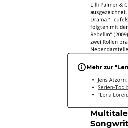
Lilli Palmer &
ausgezeichnet.
Drama "Teufels
folgten mit den
Rebellin" (2009
zwei Rollen bra
Nebendarsteller
Wichtige Hinwei
Mehr zur "Le
Jens Atzorn
Serien-Tod b
"Lena Lorenz
Multital
Songwrit