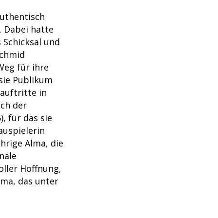
authentisch
t. Dabei hatte
s Schicksal und
Schmid
Weg für ihre
 sie Publikum
uftritte in
ch der
, für das sie
uspielerin
ährige Alma, die
onale
ller Hoffnung,
ama, das unter